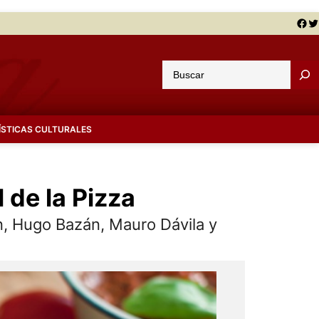
Facebook
Twitter
B
u
s
c
ÍSTICAS CULTURALES
a
r
 de la Pizza
n, Hugo Bazán, Mauro Dávila y