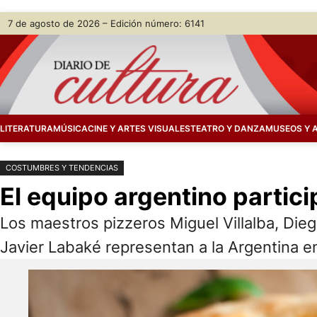
Saltar
Skip
7 de agosto de 2026 – Edición número: 6141
al
to
contenido
content
LITERATURA
MÚSICA
CINE Y ARTES VISUALES
TEATRO Y DANZA
MUSEOS Y 
COSTUMBRES Y TENDENCIAS
El equipo argentino partic
Los maestros pizzeros Miguel Villalba, Di
Javier Labaké representan a la Argentina e