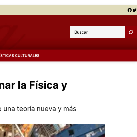
Facebook
Twitter
B
u
s
c
ÍSTICAS CULTURALES
a
r
ar la Física y
e una teoría nueva y más