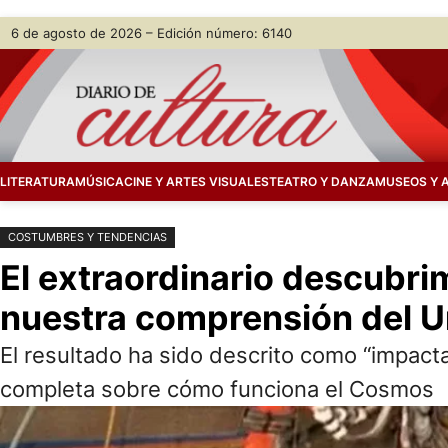
Saltar
Skip
6 de agosto de 2026 – Edición número: 6140
al
to
contenido
content
LITERATURA
MÚSICA
CINE Y ARTES VISUALES
TEATRO Y DANZA
MUSEOS Y 
COSTUMBRES Y TENDENCIAS
El extraordinario descubrim
nuestra comprensión del U
El resultado ha sido descrito como “impacta
completa sobre cómo funciona el Cosmos