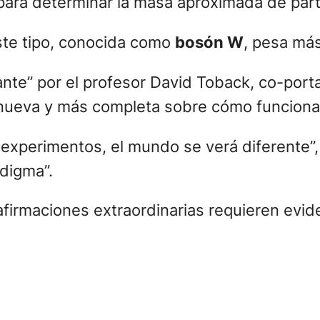
para determinar la masa aproximada de part
ste tipo, conocida como
bosón W
, pesa más
ante” por el profesor David Toback, co-por
a nueva y más completa sobre cómo funciona
s experimentos, el mundo se verá diferente”,
digma”.
afirmaciones extraordinarias requieren evid