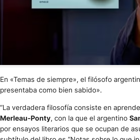
En «Temas de siempre», el filósofo argent
presentaba como bien sabido».
“La verdadera filosofía consiste en aprend
Merleau-Ponty
, con la que el argentino
Sa
por ensayos literarios que se ocupan de as
subtítulo del libro es “Notas sobre lo que i