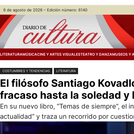
Saltar
Skip
6 de agosto de 2026 – Edición número: 6140
al
to
contenido
content
LITERATURA
MÚSICA
CINE Y ARTES VISUALES
TEATRO Y DANZA
MUSEOS Y 
COSTUMBRES Y TENDENCIAS
LITERATURA
El filósofo Santiago Kovadlo
fracaso hasta la soledad y 
En su nuevo libro, “Temas de siempre”, el i
actualidad” y traza un recorrido por cues