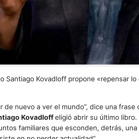
ino Santiago Kovadloff propone «repensar l
er de nuevo a ver el mundo”, dice una frase
ntiago Kovadloff
eligió abrir su último libro.
untos familiares que esconden, detrás, una
nsiste en no perder actualidad”.