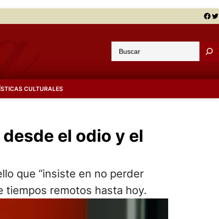
Facebook
Twitter
B
u
s
c
ÍSTICAS CULTURALES
a
r
 desde el odio y el
llo que “insiste en no perder
de tiempos remotos hasta hoy.