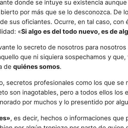
tante donde se intuye su existencia aunque 
bierto por más que se lo desconozca. De lo 
e sus oficiantes. Ocurre, en tal caso, con é
lidad: «
Si algo es del todo nuevo, es de al
e lo secreto de nosotros para nosotros m
ello que ni siquiera sospechamos y que, tr
ca de
quiénes somos
.
, secretos profesionales como los que se re
eto son inagotables, pero a todos ellos los
gnorado por muchos y lo presentido por alg
ces»
, es decir, hechos o informaciones que 
 bien por algún tropiezo por parte de quien 