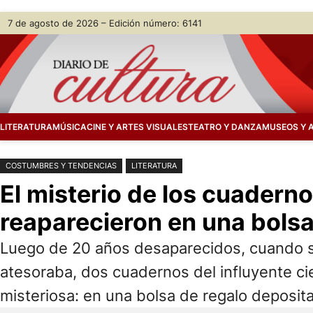
Saltar
Skip
7 de agosto de 2026 – Edición número: 6141
al
to
contenido
content
LITERATURA
MÚSICA
CINE Y ARTES VISUALES
TEATRO Y DANZA
MUSEOS Y 
COSTUMBRES Y TENDENCIAS
LITERATURA
El misterio de los cuadern
reaparecieron en una bolsa
Luego de 20 años desaparecidos, cuando s
atesoraba, dos cuadernos del influyente ci
misteriosa: en una bolsa de regalo depositad