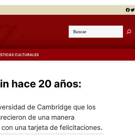
Facebook
Twitter
B
u
s
c
ÍSTICAS CULTURALES
a
r
in hace 20 años:
iversidad de Cambridge que los
parecieron de una manera
con una tarjeta de felicitaciones.