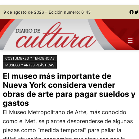
Saltar
Skip
Facebook
Twitter
9 de agosto de 2026 – Edición número: 6143
al
to
contenido
content
COSTUMBRES Y TENDENCIAS
MUSEOS Y ARTES PLÁSTICAS
El museo más importante de
Nueva York considera vender
obras de arte para pagar sueldos y
gastos
El Museo Metropolitano de Arte, más conocido
como el Met, se plantea desprenderse de algunas
piezas como “medida temporal” para paliar la