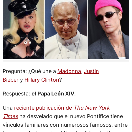
Pregunta: ¿Qué une a
Madonna
,
Justin
Bieber
y
Hillary Clinton
?
Respuesta:
el Papa León XIV
.
Una
reciente publicación de
The New York
Times
ha desvelado que el nuevo Pontífice tiene
vínculos familiares con numerosos famosos, entre