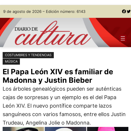
Saltar
Skip
Facebook
Twitter
9 de agosto de 2026 – Edición número: 6143
al
to
contenido
content
COSTUMBRES Y TENDENCIAS
MÚSICA
El Papa León XIV es familiar de
Madonna y Justin Bieber
Los árboles genealógicos pueden ser auténticas
cajas de sorpresas y un ejemplo es el del Papa
León XIV. El nuevo pontífice comparte lazos
sanguíneos con varios famosos, entre ellos Justin
Trudeau, Angelina Jolie o Madonna.