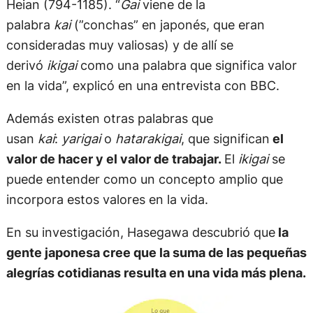
Heian (794-1185). “
Gai
viene de la
palabra
kai
(”conchas” en japonés, que eran
consideradas muy valiosas) y de allí se
derivó
ikigai
como una palabra que significa valor
en la vida”, explicó en una entrevista con BBC.
Además existen otras palabras que
usan
kai
:
yarigai
o
hatarakigai
, que significan
el
valor de hacer y el valor de trabajar.
El
ikigai
se
puede entender como un concepto amplio que
incorpora estos valores en la vida.
En su investigación, Hasegawa descubrió que
la
gente japonesa cree que la suma de las pequeñas
alegrías cotidianas resulta en una vida más plena.