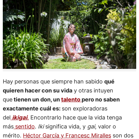
Hay personas que siempre han sabido
qué
quieren hacer con su vida
y otras intuyen
que
tienen un don, un
talento
pero no saben
exactamente cuál es:
son exploradoras
del
ikigai
.
Encontrarlo hace que la vida tenga
más
sentido
.
Iki
significa vida, y
gai
, valor o
mérito.
Héctor García y Francesc Miralles
son dos