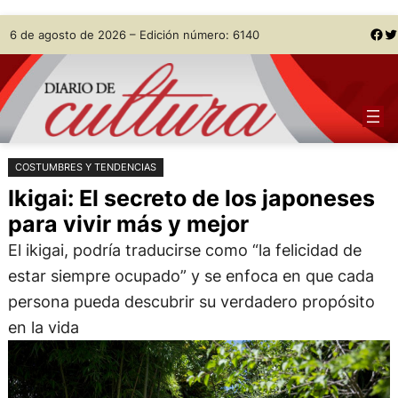
Saltar
Skip
Facebook
Twitter
6 de agosto de 2026 – Edición número: 6140
al
to
contenido
content
COSTUMBRES Y TENDENCIAS
Ikigai: El secreto de los japoneses
para vivir más y mejor
El ikigai, podría traducirse como “la felicidad de
estar siempre ocupado” y se enfoca en que cada
persona pueda descubrir su verdadero propósito
en la vida