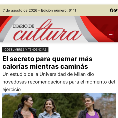
Saltar
Skip
Facebook
Twitter
7 de agosto de 2026 – Edición número: 6141
al
to
contenido
content
COSTUMBRES Y TENDENCIAS
El secreto para quemar más
calorías mientras caminás
Un estudio de la Universidad de Milán dio
novedosas recomendaciones para el momento del
ejercicio