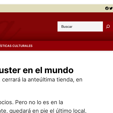
Facebook
Twitter
B
u
s
c
ÍSTICAS CULTURALES
a
r
buster en el mundo
cerrará la anteúltima tienda, en
cios. Pero no lo es en la
e, quedará en pie el último local,