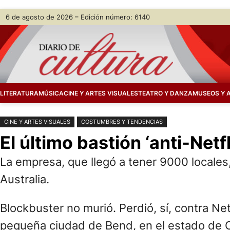
Saltar
Skip
6 de agosto de 2026 – Edición número: 6140
al
to
contenido
content
LITERATURA
MÚSICA
CINE Y ARTES VISUALES
TEATRO Y DANZA
MUSEOS Y 
CINE Y ARTES VISUALES
COSTUMBRES Y TENDENCIAS
El último bastión ‘anti-Net
La empresa, que llegó a tener 9000 locales,
Australia.
Blockbuster no murió. Perdió, sí, contra Net
pequeña ciudad de Bend, en el estado de Ore