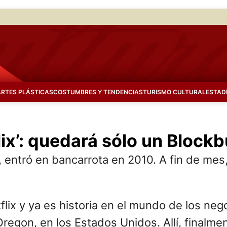
ARTES PLÁSTICAS
COSTUMBRES Y TENDENCIAS
TURISMO CULTURAL
ESTAD
flix’: quedará sólo un Block
 entró en bancarrota en 2010. A fin de mes, 
flix y ya es historia en el mundo de los nego
gon, en los Estados Unidos. Allí, finalment