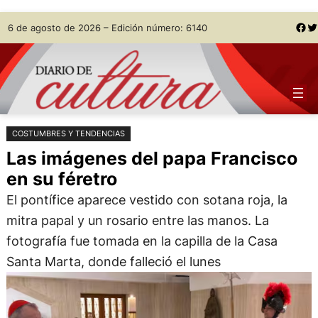
Saltar
Skip
Facebook
Twitter
6 de agosto de 2026 – Edición número: 6140
al
to
contenido
content
COSTUMBRES Y TENDENCIAS
Las imágenes del papa Francisco
en su féretro
El pontífice aparece vestido con sotana roja, la
mitra papal y un rosario entre las manos. La
fotografía fue tomada en la capilla de la Casa
Santa Marta, donde falleció el lunes