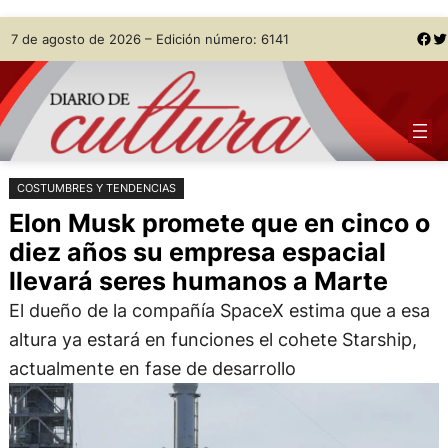
Saltar
Skip
Facebook
Twitter
7 de agosto de 2026 – Edición número: 6141
al
to
contenido
content
COSTUMBRES Y TENDENCIAS
Elon Musk promete que en cinco o
diez años su empresa espacial
llevará seres humanos a Marte
El dueño de la compañía SpaceX estima que a esa
altura ya estará en funciones el cohete Starship,
actualmente en fase de desarrollo