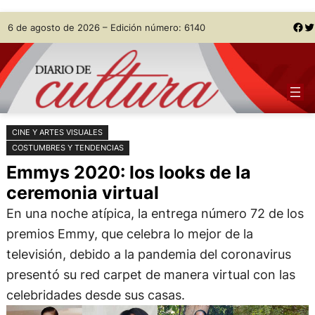
Saltar
Skip
Facebook
Twitter
6 de agosto de 2026 – Edición número: 6140
al
to
contenido
content
CINE Y ARTES VISUALES
COSTUMBRES Y TENDENCIAS
Emmys 2020: los looks de la
ceremonia virtual
En una noche atípica, la entrega número 72 de los
premios Emmy, que celebra lo mejor de la
televisión, debido a la pandemia del coronavirus
presentó su red carpet de manera virtual con las
celebridades desde sus casas.