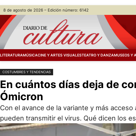
Saltar
Skip
8 de agosto de 2026 – Edición número: 6142
al
to
contenido
content
LITERATURA
MÚSICA
CINE Y ARTES VISUALES
TEATRO Y DANZA
MUSEOS Y 
COSTUMBRES Y TENDENCIAS
En cuántos días deja de co
Ómicron
Con el avance de la variante y más acceso
pueden transmitir el virus. Qué dicen los es