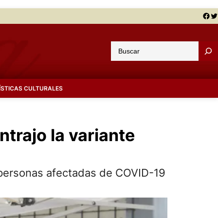
Facebook
Twitter
B
u
s
c
ÍSTICAS CULTURALES
a
r
trajo la variante
s personas afectadas de COVID-19