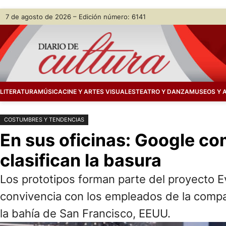
Saltar
Skip
7 de agosto de 2026 – Edición número: 6141
al
to
contenido
content
LITERATURA
MÚSICA
CINE Y ARTES VISUALES
TEATRO Y DANZA
MUSEOS Y 
COSTUMBRES Y TENDENCIAS
En sus oficinas: Google co
clasifican la basura
Los prototipos forman parte del proyecto 
convivencia con los empleados de la compa
la bahía de San Francisco, EEUU.