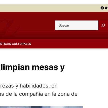
Facebook
Twitter
B
u
s
c
ÍSTICAS CULTURALES
a
r
 limpian mesas y
rezas y habilidades, en
as de la compañía en la zona de