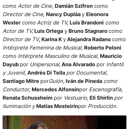
como
Actor de Cine,
Damián Szifron
como
Director de Cine,
Nancy Dupláa
y
Eleonora
Wexler
como Actriz de TV,
Luis Brandoni
como
Actor de TV,
Luis Ortega
y
Bruno Stagnaro
como
Director de TV
,
Karina K
y
Alejandra Radano
como
Intérprete Femenina de Musical
,
Roberto Peloni
como
Intérprete Masculino de Musical
,
Mauricio
Dayub
por
Unipersonal,
Ana Alvarado
por
Infantil
y Juvenil,
Andrés Di Tella
por Documental,
Santiago Mitre
por
Guión,
Iván de Pineda
como
Conductor,
Mercedes Alfonsín
por
Escenografía,
Renata Schussheim
por
Vestuario,
Eli Shirlin
por
Iluminación y
Matías Mosteirín
por
Producción.