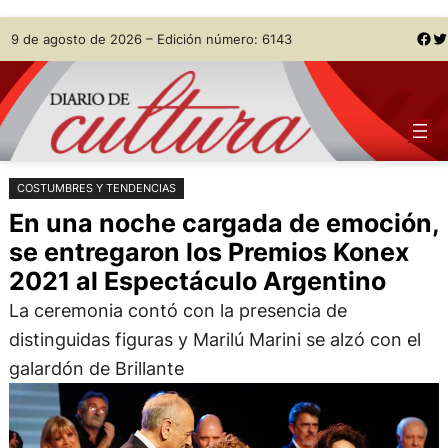
Saltar
Skip
Facebook
Twitter
9 de agosto de 2026 – Edición número: 6143
al
to
contenido
content
COSTUMBRES Y TENDENCIAS
En una noche cargada de emoción,
se entregaron los Premios Konex
2021 al Espectáculo Argentino
La ceremonia contó con la presencia de
distinguidas figuras y Marilú Marini se alzó con el
galardón de Brillante