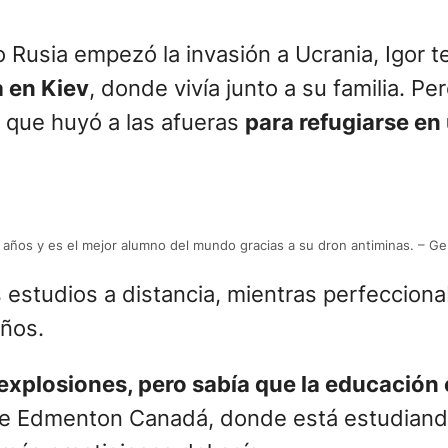
s y es considerado el mejor alumno del m
creó un dron que tiene la capacidad de det
 ser elegido como el mejor estudiante del m