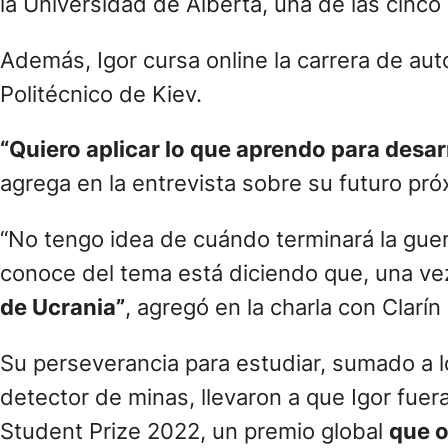
En la noche del 24 febrero de 2022, cuando
terminando
su último año de la secundari
vez se ponía cada vez más peligrosa, por l
personas.
Igor Klymenko tiene 18
En el encierro, el adolescente completó su
el que venía trabajando desde hacía ocho 
“Era aterrador escuchar los aviones y las 
diferencia”
, le contó el joven a Clarín, 
la Universidad de Alberta, una de las cinco