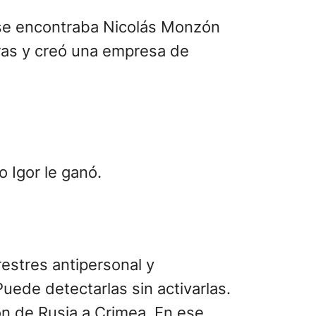
computadora en el Instituto
al de las minas terrestres”
,
ucho tiempo. Y la gente que
0 años quitar todas las minas
 guerra la creación de un dron
o por el jurado del Global
e se encontraba Nicolás Monzón