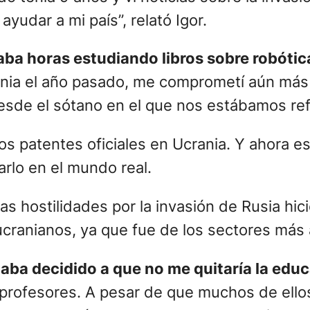
a humilde de Quilmes, quien cursa tres carr
El drone antiminas que creó Igor Klymenko. – Gentileza
os 10 mejores estudiantes del mundo, pero
opter Mines Detector.
Detecta minas terr
al operador con un margen de centímetros. P
o tenía 9 años y vi noticias sobre la invas
yudar a mi país”, relató Igor.