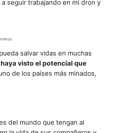
a y discutiendo mis ideas con
 ayudar a mi país y salvar vidas,
giando”, agrega a Clarín.
stá trabajando en el desarrollo de
ieron que la educación se
 afectados.
cación también.
Estoy muy
 se unieron al
 a seguir trabajando en mi dron y