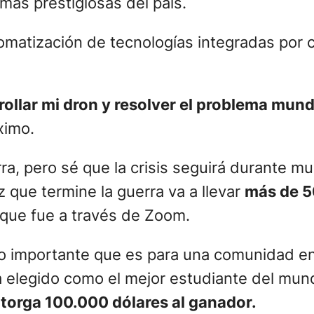
 Rusia empezó la invasión a Ucrania, Igor t
a en Kiev
, donde vivía junto a su familia. P
o que huyó a las afueras
para refugiarse en
 años y es el mejor alumno del mundo gracias a su dron antiminas. – Ge
s estudios a distancia, mientras perfeccion
años.
explosiones, pero sabía que la educación e
desde Edmenton Canadá, donde está estudian
 más prestigiosas del país.