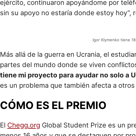
“Siempre me ha interesado la ciencia y
pasa
mis profesores
. Cuando Rusia invadió Ucra
así que continué perfeccionando mi dron de
El prototipo del dispositivo ya ha recibido 
un producto mínimo viable para poder proba
El mejor estudiante del mundo cuenta que la
transformara en un desafío para todos los 
“La guerra me ha quitado mucho, pero est
agradecido por la ayuda y el aliento de mis
ejército, continuaron apoyándome por teléf
sin su apoyo no estaría donde estoy hoy”, 