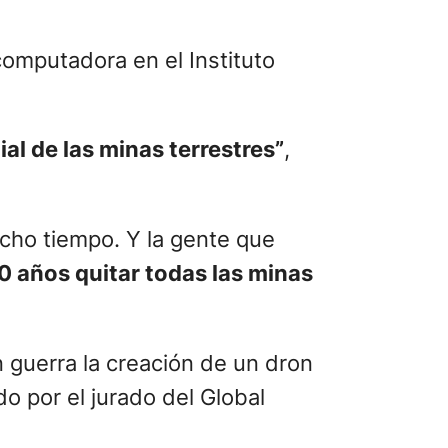
enía 17 años y estaba
ero la zona en la que estaban cada
 un sótano
junto a otras ocho
ntileza
aba un dron detector de minas en
ra la clave para marcar la
do Matemáticas e Informática en