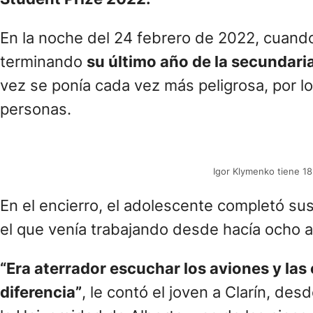
Igor Klymenko es ucraniano, tiene 18 año
durante más de un año en un sótano donde 
existan minas enterradas. Eso le valió para
Student Prize 2022.