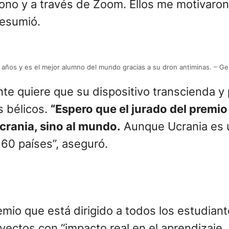
ba horas estudiando libros sobre robótic
nia el año pasado, me comprometí aún más a
sde el sótano en el que nos estábamos refu
dos patentes oficiales en Ucrania. Y ahora e
rlo en el mundo real.
s hostilidades por la invasión de Rusia hic
ucranianos, ya que fue de los sectores más
aba decidido a que no me quitaría la edu
 profesores. A pesar de que muchos de ellos
ono y a través de Zoom. Ellos me motivaron
resumió.