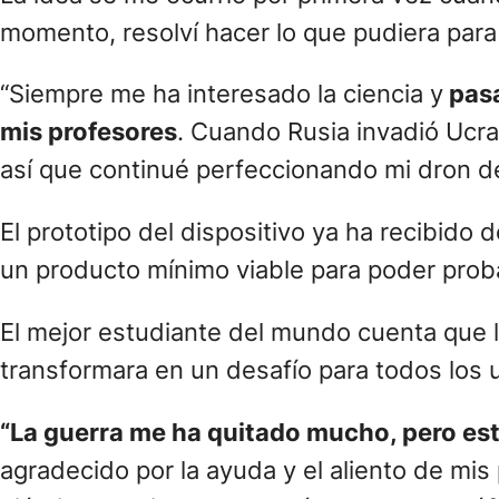
(25), un argentino que viene de una famili
software.
Monzón había quedado seleccionado entre l
DRONE ANTIMINAS
“El dispositivo que desarrollé se llama
Quadc
antivehículo, y transmite las coordenadas 
La idea se me ocurrió por primera vez cuand
momento, resolví hacer lo que pudiera para a