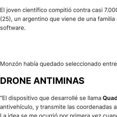
Además, Igor cursa online la carrera de au
Politécnico de Kiev.
“Quiero aplicar lo que aprendo para desarr
agrega en la entrevista sobre su futuro pró
“No tengo idea de cuándo terminará la guer
conoce del tema está diciendo que, una vez
de Ucrania”
, agregó en la charla con Clarí
Su perseverancia para estudiar, sumado a 
detector de minas, llevaron a que Igor fuer
Student Prize 2022, un premio global
que o
El joven científico compitió contra casi 7.