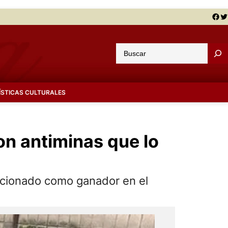
Facebook
Twitter
B
u
s
c
ÍSTICAS CULTURALES
a
r
on antiminas que lo
eccionado como ganador en el