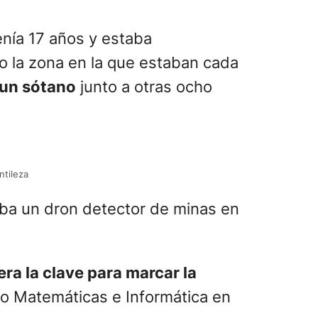
undo,
luego de haber estudiado
ectar los lugares en lo que
undo por el jurado del
Global