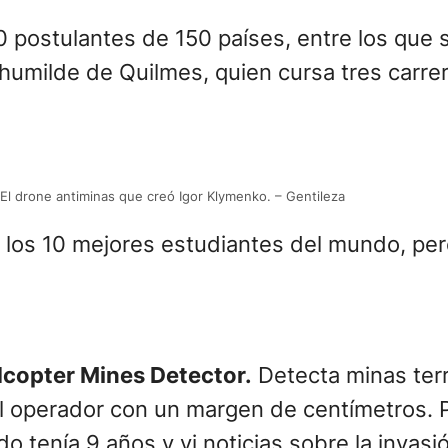
tomatización de tecnologías integradas por 
ollar mi dron y resolver el problema mundi
ximo.
ra, pero sé que la crisis seguirá durante m
 que termine la guerra va a llevar
más de 5
n que fue a través de Zoom.
lo importante que es para una comunidad en
a elegido como el mejor estudiante del mund
torga 100.000 dólares al ganador.
000 postulantes de 150 países, entre los qu