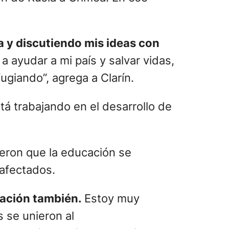
eras y creó una empresa de
 Igor le ganó.
estres antipersonal y
uede detectarlas sin activarlas.
ión de Rusia a Crimea. En ese