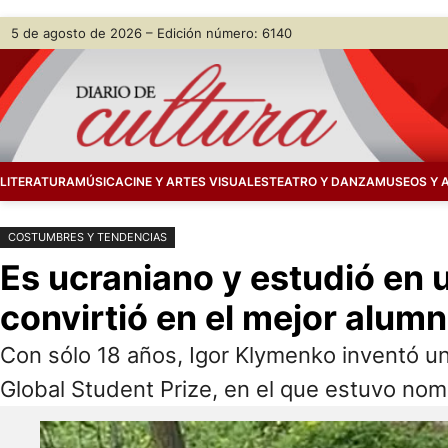
Saltar
Skip
5 de agosto de 2026 – Edición número: 6140
al
to
contenido
content
LITERATURA
MÚSICA
CINE Y ARTES VISUALES
TEATRO Y DANZA
MUSEOS Y 
COSTUMBRES Y TENDENCIAS
Es ucraniano y estudió en 
convirtió en el mejor alum
Con sólo 18 años, Igor Klymenko inventó un
Global Student Prize, en el que estuvo nom