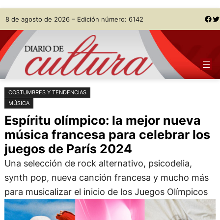
Saltar
Skip
Facebook
Twitter
8 de agosto de 2026 – Edición número: 6142
al
to
contenido
content
COSTUMBRES Y TENDENCIAS
MÚSICA
Espíritu olímpico: la mejor nueva
música francesa para celebrar los
juegos de París 2024
Una selección de rock alternativo, psicodelia,
synth pop, nueva canción francesa y mucho más
para musicalizar el inicio de los Juegos Olímpicos