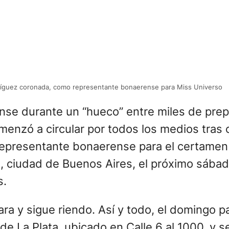
ríguez coronada, como representante bonaerense para Miss Universo
se durante un “hueco” entre miles de prep
enzó a circular por todos los medios tras c
 representante bonaerense para el certamen
o, ciudad de Buenos Aires, el próximo sábad
s.
ara y sigue riendo. Así y todo, el domingo 
 de La Plata, ubicado en Calle 6 al 1000, y s