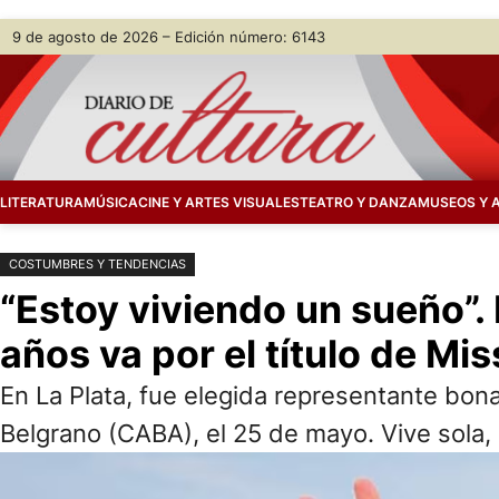
Saltar
Skip
9 de agosto de 2026 – Edición número: 6143
al
to
contenido
content
LITERATURA
MÚSICA
CINE Y ARTES VISUALES
TEATRO Y DANZA
MUSEOS Y 
COSTUMBRES Y TENDENCIAS
“Estoy viviendo un sueño”.
años va por el título de Mi
En La Plata, fue elegida representante bon
Belgrano (CABA), el 25 de mayo. Vive sola,