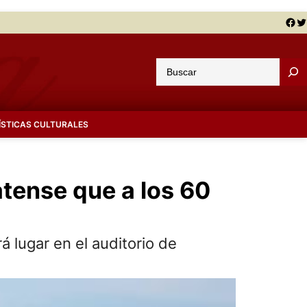
Facebook
Twitter
B
u
s
c
ÍSTICAS CULTURALES
a
r
atense que a los 60
 lugar en el auditorio de