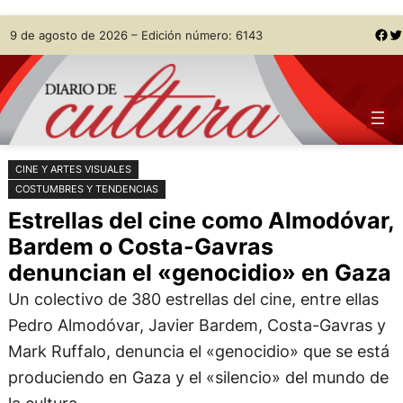
Saltar
Skip
Facebook
Twitter
9 de agosto de 2026 – Edición número: 6143
al
to
contenido
content
CINE Y ARTES VISUALES
COSTUMBRES Y TENDENCIAS
Estrellas del cine como Almodóvar,
Bardem o Costa-Gavras
denuncian el «genocidio» en Gaza
Un colectivo de 380 estrellas del cine, entre ellas
Pedro Almodóvar, Javier Bardem, Costa-Gavras y
Mark Ruffalo, denuncia el «genocidio» que se está
produciendo en Gaza y el «silencio» del mundo de