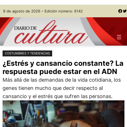
Saltar
Skip
Facebook
Twitter
8 de agosto de 2026 – Edición número: 6142
al
to
contenido
content
COSTUMBRES Y TENDENCIAS
¿Estrés y cansancio constante? La
respuesta puede estar en el ADN
Más allá de las demandas de la vida cotidiana, los
genes tienen mucho que decir respecto al
cansancio y el estrés que sufren las personas.