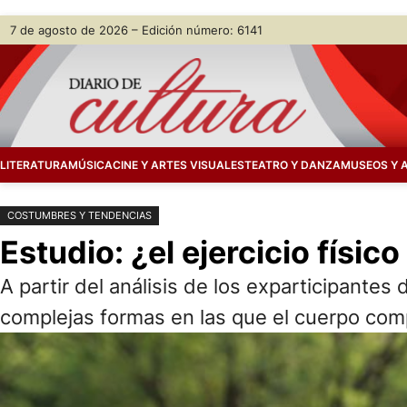
Saltar
Skip
7 de agosto de 2026 – Edición número: 6141
al
to
contenido
content
LITERATURA
MÚSICA
CINE Y ARTES VISUALES
TEATRO Y DANZA
MUSEOS Y 
COSTUMBRES Y TENDENCIAS
Estudio: ¿el ejercicio fís
A partir del análisis de los exparticipante
complejas formas en las que el cuerpo com