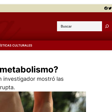
Facebook
Twitter
B
u
s
c
ÍSTICAS CULTURALES
a
r
el metabolismo?
un investigador mostró las
rupta.