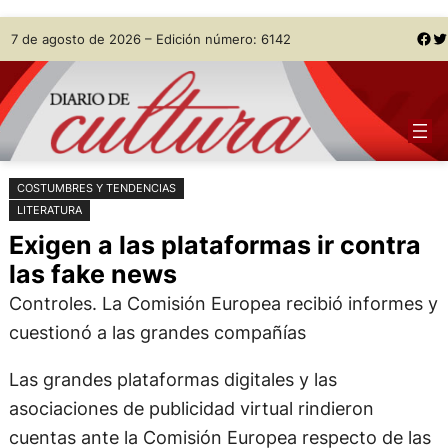
Saltar
Skip
Facebook
Twitter
7 de agosto de 2026 – Edición número: 6142
al
to
contenido
content
COSTUMBRES Y TENDENCIAS
LITERATURA
Exigen a las plataformas ir contra
las fake news
Controles. La Comisión Europea recibió informes y
cuestionó a las grandes compañías
Las grandes plataformas digitales y las
asociaciones de publicidad virtual rindieron
cuentas ante la Comisión Europea respecto de las