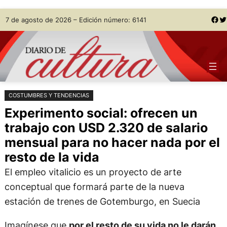
Saltar
Skip
Facebook
Twitter
7 de agosto de 2026 – Edición número: 6141
al
to
contenido
content
COSTUMBRES Y TENDENCIAS
Experimento social: ofrecen un
trabajo con USD 2.320 de salario
mensual para no hacer nada por el
resto de la vida
El empleo vitalicio es un proyecto de arte
conceptual que formará parte de la nueva
estación de trenes de Gotemburgo, en Suecia
Imagínese que
por el resto de su vida no le darán