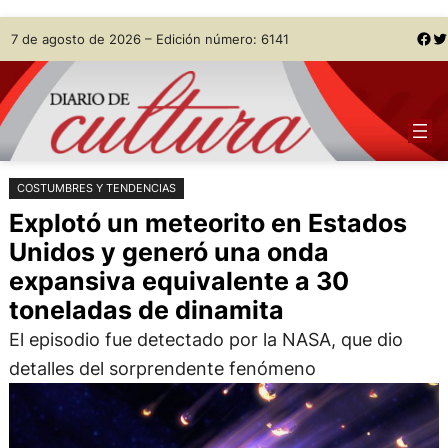
Saltar
Skip
Facebook
Twitter
7 de agosto de 2026 – Edición número: 6141
al
to
contenido
content
COSTUMBRES Y TENDENCIAS
Explotó un meteorito en Estados
Unidos y generó una onda
expansiva equivalente a 30
toneladas de dinamita
El episodio fue detectado por la NASA, que dio
detalles del sorprendente fenómeno