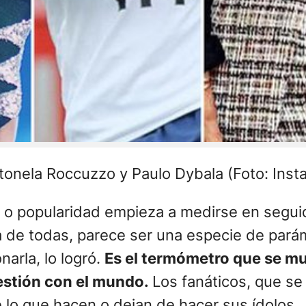
ntonela Roccuzzo y Paulo Dybala (Foto: Inst
 o popularidad empieza a medirse en seguid
 de todas, parece ser una especie de parám
arla, lo logró.
Es el termómetro que se mue
estión con el mundo.
Los fanáticos, que se 
e lo que hacen o dejan de hacer sus ídolos.