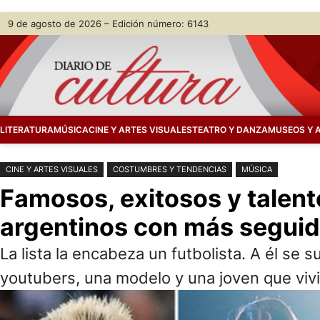
Saltar
Skip
9 de agosto de 2026 – Edición número: 6143
al
to
contenido
content
LITERATURA
MÚSICA
CINE Y ARTES VISUALES
TEATRO Y DANZA
MUSEOS Y 
CINE Y ARTES VISUALES
COSTUMBRES Y TENDENCIAS
MÚSICA
Famosos, exitosos y talent
argentinos con más seguid
La lista la encabeza un futbolista. A él se
youtubers, una modelo y una joven que vivió