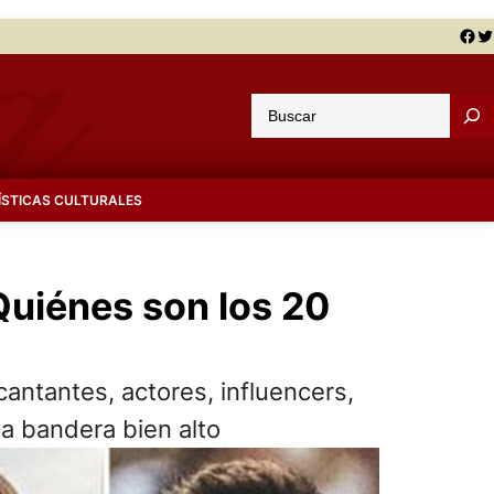
Facebook
Twitter
B
u
s
c
ÍSTICAS CULTURALES
a
r
Quiénes son los 20
cantantes, actores, influencers,
la bandera bien alto