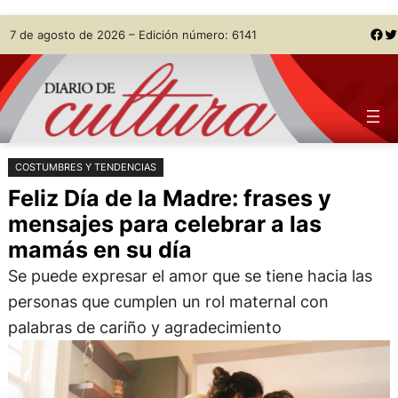
Saltar
Skip
Facebook
Twitter
7 de agosto de 2026 – Edición número: 6141
al
to
contenido
content
COSTUMBRES Y TENDENCIAS
Feliz Día de la Madre: frases y
mensajes para celebrar a las
mamás en su día
Se puede expresar el amor que se tiene hacia las
personas que cumplen un rol maternal con
palabras de cariño y agradecimiento