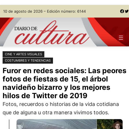
Saltar
Skip
Facebook
Twitter
10 de agosto de 2026 – Edición número: 6144
al
to
contenido
content
CINE Y ARTES VISUALES
COSTUMBRES Y TENDENCIAS
Furor en redes sociales: Las peores
fotos de fiestas de 15, el árbol
navideño bizarro y los mejores
hilos de Twitter de 2019
Fotos, recuerdos o historias de la vida cotidiana
que de alguna u otra manera vivimos todos.