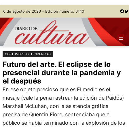
Saltar
Skip
Facebook
Twitter
6 de agosto de 2026 – Edición número: 6140
al
to
contenido
content
COSTUMBRES Y TENDENCIAS
Futuro del arte. El eclipse de lo
presencial durante la pandemia y
el después
En ese objeto precioso que es El medio es el
masaje (vale la pena rastrear la edición de Paidós)
Marshall McLuhan, con la asistencia gráfica
precisa de Quentin Fiore, sentenciaba que el
público se había terminado con la explosión de los