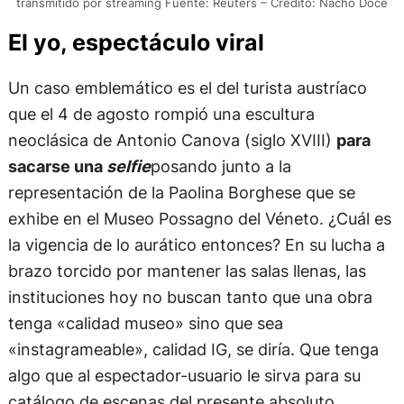
transmitido por streaming Fuente: Reuters – Crédito: Nacho Doce
El yo, espectáculo viral
Un caso emblemático es el del turista austríaco
que el 4 de agosto rompió una escultura
neoclásica de Antonio Canova (siglo XVIII)
para
sacarse una
selfie
posando junto a la
representación de la Paolina Borghese que se
exhibe en el Museo Possagno del Véneto. ¿Cuál es
la vigencia de lo aurático entonces? En su lucha a
brazo torcido por mantener las salas llenas, las
instituciones hoy no buscan tanto que una obra
tenga «calidad museo» sino que sea
«instagrameable», calidad IG, se diría. Que tenga
algo que al espectador-usuario le sirva para su
catálogo de escenas del presente absoluto