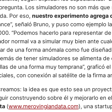
a pregunta. Los simuladores no son más qu
ida. Por eso,
nuestro experimento agrega da
ce”, señaló Bruno, y puso como ejemplo la 
000. “Podemos hacerlo para representar de 
ador normal va a simular muy bien ante cualq
brar de una forma anómala como fue diseñada,
además de tener simuladores se alimenta de d
allas de una forma muy temprana”, graficó el
les, con conexión al satélite de la firma a
 creamos: la idea es que esto sea un proyec
uir construyendo sobre él y mejorarlo en e
ata
(
www.merovingiandata.com
), una startu