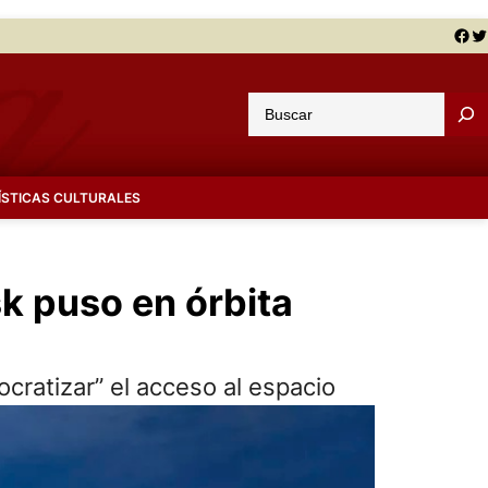
Facebook
Twitter
B
u
s
c
ÍSTICAS CULTURALES
a
r
sk puso en órbita
cratizar” el acceso al espacio