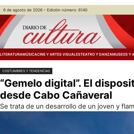
Saltar
Skip
6 de agosto de 2026 – Edición número: 6140
al
to
contenido
content
LITERATURA
MÚSICA
CINE Y ARTES VISUALES
TEATRO Y DANZA
MUSEOS Y 
COSTUMBRES Y TENDENCIAS
“Gemelo digital”. El dispos
desde Cabo Cañaveral
Se trata de un desarrollo de un joven y fl