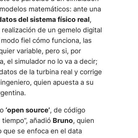
e modelos matemáticos: ante una
tos del sistema físico real
,
realización de un gemelo digital
modo fiel cómo funciona, las
uier variable, pero si, por
 el simulador no lo va a decir;
atos de la turbina real y corrige
 ingeniero, quien apuesta a su
rgentina.
to
‘open source’
, de código
l tiempo”, añadió
Bruno
, quien
p que se enfoca en el data