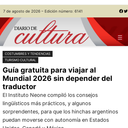
Saltar
Skip
Facebook
Twitter
7 de agosto de 2026 – Edición número: 6141
al
to
contenido
content
COSTUMBRES Y TENDENCIAS
TURISMO CULTURAL
Guía gratuita para viajar al
Mundial 2026 sin depender del
traductor
El Instituto Neone compiló los consejos
lingüísticos más prácticos, y algunos
sorprendentes, para que los hinchas argentinos
puedan moverse con autonomía en Estados