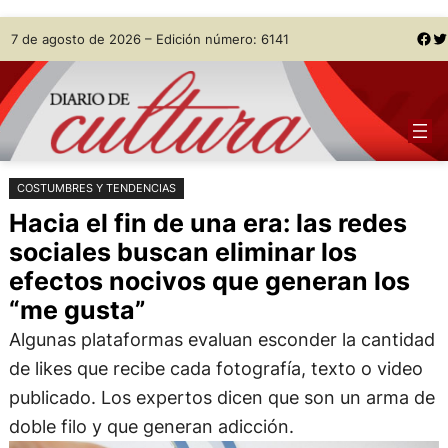
Saltar
Skip
Facebook
Twitter
7 de agosto de 2026 – Edición número: 6141
al
to
contenido
content
COSTUMBRES Y TENDENCIAS
Hacia el fin de una era: las redes
sociales buscan eliminar los
efectos nocivos que generan los
“me gusta”
Algunas plataformas evaluan esconder la cantidad
de likes que recibe cada fotografía, texto o video
publicado. Los expertos dicen que son un arma de
doble filo y que generan adicción.