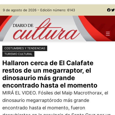
Saltar
Skip
Facebook
Twitter
9 de agosto de 2026 – Edición número: 6143
al
to
contenido
content
COSTUMBRES Y TENDENCIAS
TURISMO CULTURAL
Hallaron cerca de El Calafate
restos de un megarraptor, el
dinosaurio más grande
encontrado hasta el momento
MIRÁ EL VIDEO. Fósiles del Maip Macrothorax, el
dinosaurio megarraptórodo más grande
encontrado hasta el momento, fueron