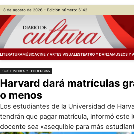
Saltar
Skip
8 de agosto de 2026 – Edición número: 6142
al
to
contenido
content
LITERATURA
MÚSICA
CINE Y ARTES VISUALES
TEATRO Y DANZA
MUSEOS Y 
COSTUMBRES Y TENDENCIAS
Harvard dará matrículas gr
o menos
Los estudiantes de la Universidad de Harv
tendrán que pagar matrícula, informó este l
docente sea «asequible para más estudian