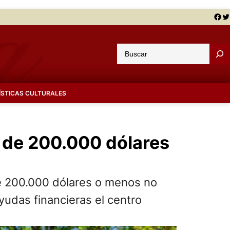
Facebook
Twitter
B
u
s
c
ÍSTICAS CULTURALES
a
r
s de 200.000 dólares
de 200.000 dólares o menos no
yudas financieras el centro