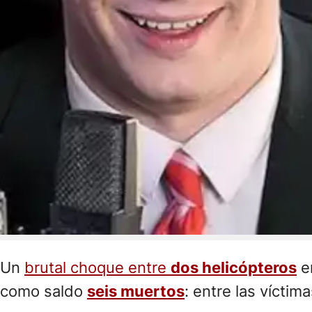
Un
brutal choque entre
dos helicópteros
e
como saldo
seis muertos
: entre las vícti