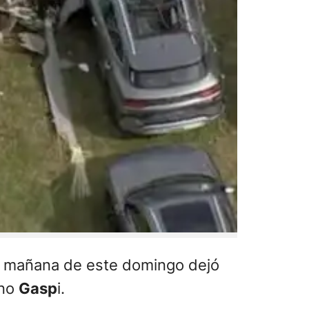
a mañana de este domingo dejó
ino
Gasp
i.