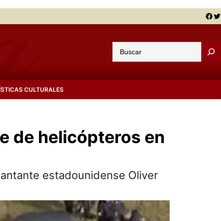
Facebook
Twitter
B
u
s
c
ÍSTICAS CULTURALES
a
r
e de helicópteros en
cantante estadounidense Oliver