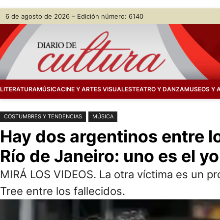
Saltar
Skip
6 de agosto de 2026 – Edición número: 6140
al
to
contenido
content
LITERATURA
MÚSICA
CINE Y ARTES VISUALES
TEATRO Y DANZA
MUSEOS Y 
COSTUMBRES Y TENDENCIAS
MÚSICA
Hay dos argentinos entre l
Río de Janeiro: uno es el y
MIRÁ LOS VIDEOS. La otra víctima es un pr
Tree entre los fallecidos.