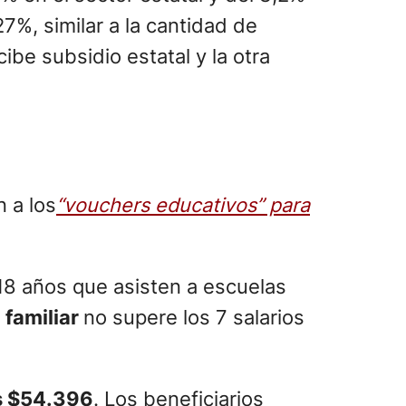
7%, similar a la cantidad de
ibe subsidio estatal y la otra
n a los
“vouchers educativos” para
 18 años que asisten a escuelas
 familiar
no supere los 7 salarios
s $54.396
. Los beneficiarios