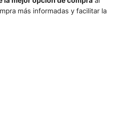
e la mejor opción de compra
al
pra más informadas y facilitar la