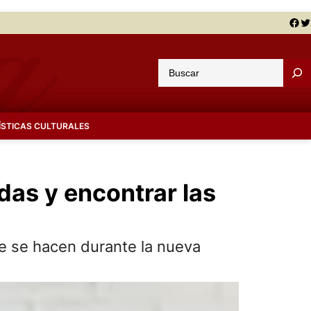
Facebook
Twitter
B
u
s
c
ÍSTICAS CULTURALES
a
r
das y encontrar las
ue se hacen durante la nueva