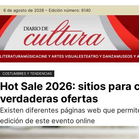
Saltar
Skip
6 de agosto de 2026 – Edición número: 6140
al
to
contenido
content
LITERATURA
MÚSICA
CINE Y ARTES VISUALES
TEATRO Y DANZA
MUSEOS Y 
COSTUMBRES Y TENDENCIAS
Hot Sale 2026: sitios para 
verdaderas ofertas
Existen diferentes páginas web que permit
edición de este evento online