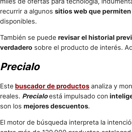
miles de ofertas para tecnología, indumenta
recurrir a algunos
sitios web que permiten
disponibles.
También se puede
revisar el historial prev
verdadero
sobre el producto de interés. A
Precialo
Este
buscador de productos
analiza y mon
reales.
Precialo
está impulsado con
intelige
son los
mejores descuentos
.
El motor de búsqueda interpreta la intenci