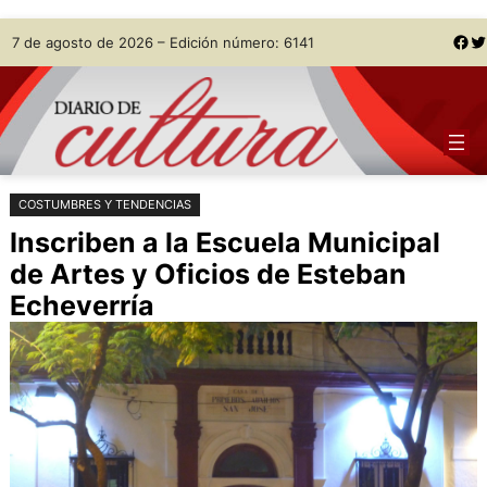
Saltar
Skip
Facebook
Twitter
7 de agosto de 2026 – Edición número: 6141
al
to
contenido
content
COSTUMBRES Y TENDENCIAS
Inscriben a la Escuela Municipal
de Artes y Oficios de Esteban
Echeverría