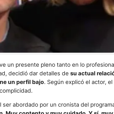
ve un presente pleno tanto en lo profesiona
ad, decidió dar detalles de
su actual relac
e un perfil bajo
. Según explicó el actor, e
 complicidad.
al ser abordado por un cronista del programa
n. Muy contento y muy cuidado. Y sí, m