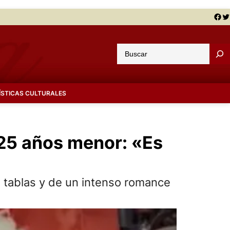
Facebook
Twitter
B
u
s
c
ÍSTICAS CULTURALES
a
r
 25 años menor: «Es
as tablas y de un intenso romance