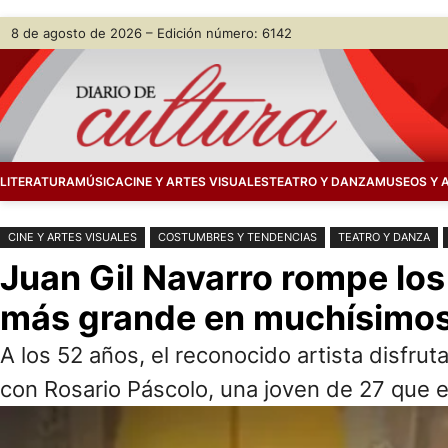
Saltar
Skip
8 de agosto de 2026 – Edición número: 6142
al
to
contenido
content
LITERATURA
MÚSICA
CINE Y ARTES VISUALES
TEATRO Y DANZA
MUSEOS Y 
CINE Y ARTES VISUALES
COSTUMBRES Y TENDENCIAS
TEATRO Y DANZA
Juan Gil Navarro rompe los
más grande en muchísimo
A los 52 años, el reconocido artista disfru
con Rosario Páscolo, una joven de 27 que el