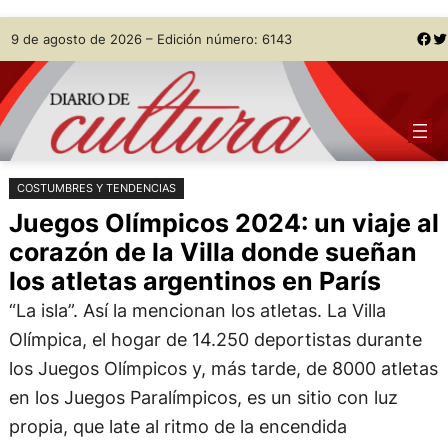
Saltar
Skip
Facebook
Twitter
9 de agosto de 2026 – Edición número: 6143
al
to
contenido
content
COSTUMBRES Y TENDENCIAS
Juegos Olímpicos 2024: un viaje al
corazón de la Villa donde sueñan
los atletas argentinos en París
“La isla”. Así la mencionan los atletas. La Villa
Olímpica, el hogar de 14.250 deportistas durante
los Juegos Olímpicos y, más tarde, de 8000 atletas
en los Juegos Paralímpicos, es un sitio con luz
propia, que late al ritmo de la encendida