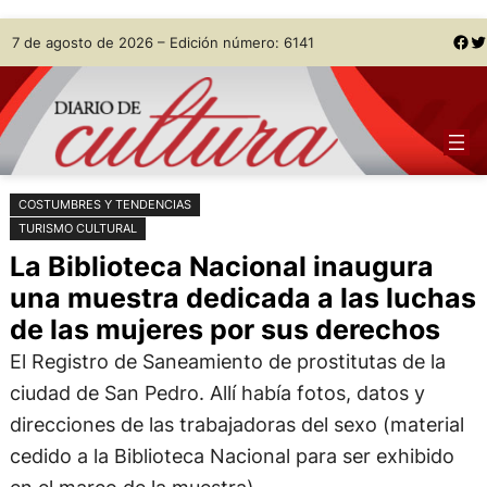
Saltar
Skip
Facebook
Twitter
7 de agosto de 2026 – Edición número: 6141
al
to
contenido
content
COSTUMBRES Y TENDENCIAS
TURISMO CULTURAL
La Biblioteca Nacional inaugura
una muestra dedicada a las luchas
de las mujeres por sus derechos
El Registro de Saneamiento de prostitutas de la
ciudad de San Pedro. Allí había fotos, datos y
direcciones de las trabajadoras del sexo (material
cedido a la Biblioteca Nacional para ser exhibido