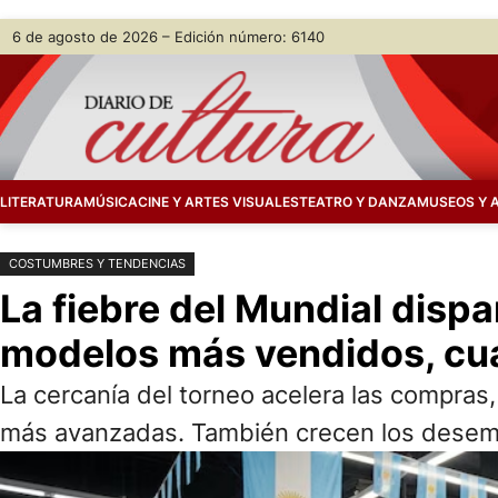
Saltar
Skip
6 de agosto de 2026 – Edición número: 6140
al
to
contenido
content
LITERATURA
MÚSICA
CINE Y ARTES VISUALES
TEATRO Y DANZA
MUSEOS Y 
COSTUMBRES Y TENDENCIAS
La fiebre del Mundial dispa
modelos más vendidos, cuá
La cercanía del torneo acelera las compra
más avanzadas. También crecen los desemb