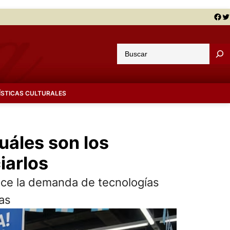
Facebook
Twitter
B
u
s
c
ÍSTICAS CULTURALES
a
r
cuáles son los
iarlos
lece la demanda de tecnologías
as