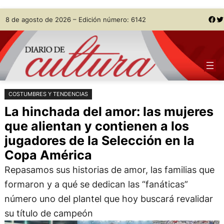
Saltar
Skip
Facebook
Twitter
8 de agosto de 2026 – Edición número: 6142
al
to
contenido
content
COSTUMBRES Y TENDENCIAS
La hinchada del amor: las mujeres
que alientan y contienen a los
jugadores de la Selección en la
Copa América
Repasamos sus historias de amor, las familias que
formaron y a qué se dedican las “fanáticas”
número uno del plantel que hoy buscará revalidar
su título de campeón