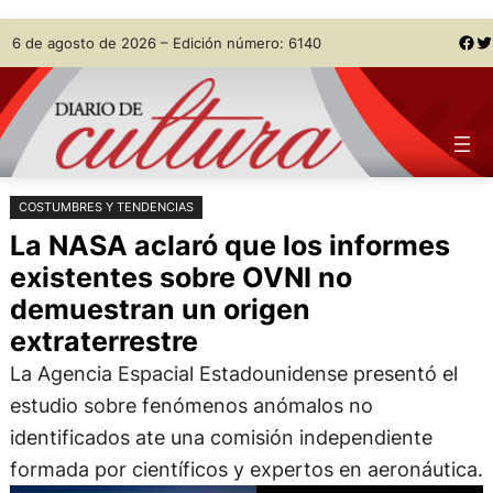
Saltar
Skip
Facebook
Twitter
6 de agosto de 2026 – Edición número: 6140
al
to
contenido
content
COSTUMBRES Y TENDENCIAS
La NASA aclaró que los informes
existentes sobre OVNI no
demuestran un origen
extraterrestre
La Agencia Espacial Estadounidense presentó el
estudio sobre fenómenos anómalos no
identificados ate una comisión independiente
formada por científicos y expertos en aeronáutica.