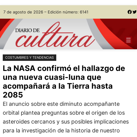
Saltar
Skip
Facebook
Twitter
7 de agosto de 2026 – Edición número: 6141
al
to
contenido
content
COSTUMBRES Y TENDENCIAS
La NASA confirmó el hallazgo de
una nueva cuasi-luna que
acompañará a la Tierra hasta
2085
El anuncio sobre este diminuto acompañante
orbital plantea preguntas sobre el origen de los
asteroides cercanos y sus posibles implicaciones
para la investigación de la historia de nuestro