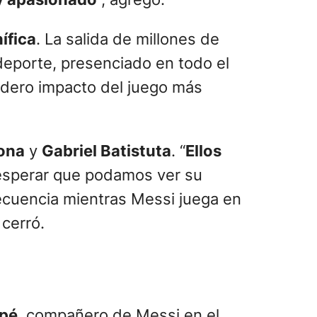
ífica
. La salida de millones de
 deporte, presenciado en todo el
adero impacto del juego más
ona
y
Gabriel Batistuta
. “
Ellos
esperar que podamos ver su
ecuencia mientras Messi juega en
, cerró.
ppé
, compañero de Messi en el