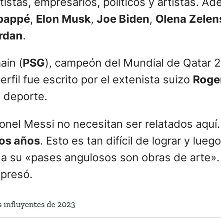
tistas, empresarios, políticos y artistas. A
bappé
,
Elon Musk
,
Joe Biden
,
Olena Zelen
rdan
.
ain (
PSG
), campeón del Mundial de Qatar 2
perfil fue escrito por el extenista suizo
Roge
e deporte.
onel Messi no necesitan ser relatados aquí
tos años
. Esto es tan difícil de lograr y lue
 a su «pases angulosos son obras de arte».
xpresó.