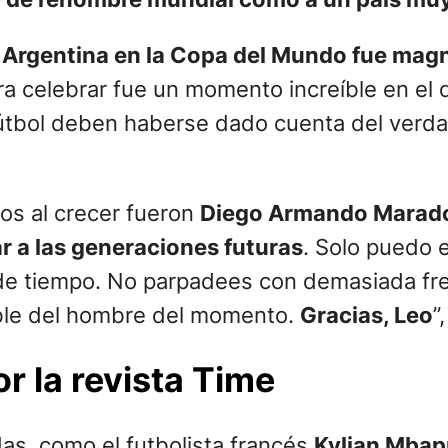
e Argentina en la Copa del Mundo fue magn
ara celebrar fue un momento increíble en el
fútbol deben haberse dado cuenta del verd
itos al crecer fueron
Diego Armando Marad
r a las generaciones futuras
. Solo puedo 
 de tiempo. No parpadees con demasiada fr
íble del hombre del momento.
Gracias, Leo
”
r la revista Time
das, como el futbolista francés
Kylian Mba