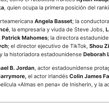
​a
, quien ocupa la primera posición del ran
norteamericana
Angela Basset
; la conductora
ncé
, la empresaria y viuda de Steve Jobs,
L
L
Patrick Mahomes
; la directora estadunid
ych
; el director ejecutivo de TikTok,
Shou Z
 y la historiadora estadounidense
Deborah L
ael B. Jordan
, actor estadounidense protago
arrymore,
el actor irlandés
Colin James Far
elícula «Almas en pena» de Inisherin, y la ac