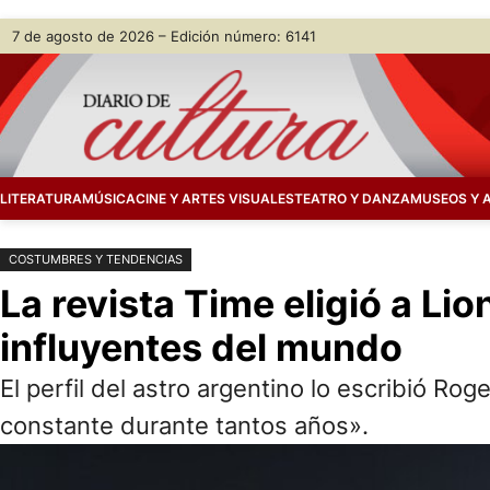
Saltar
Skip
7 de agosto de 2026 – Edición número: 6141
al
to
contenido
content
LITERATURA
MÚSICA
CINE Y ARTES VISUALES
TEATRO Y DANZA
MUSEOS Y 
COSTUMBRES Y TENDENCIAS
La revista Time eligió a L
influyentes del mundo
El perfil del astro argentino lo escribió 
constante durante tantos años».