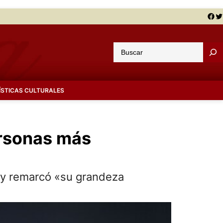
Facebook
Twitter
B
u
s
c
ÍSTICAS CULTURALES
a
r
personas más
» y remarcó «su grandeza