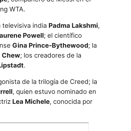
king WTA.
 televisiva india
Padma Lakshmi
,
aurene Powell
; el científico
ense
Gina Prince-Bythewood
; la
i Chew
; los creadores de la
ipstadt
.
nista de la trilogía de Creed; la
rell
, quien estuvo nominado en
triz
Lea Michele
, conocida por