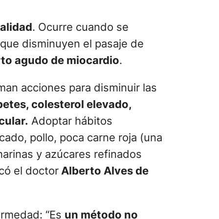
alidad
. Ocurre cuando se
s que disminuyen el pasaje de
rto agudo de miocardio
.
man acciones para disminuir las
betes, colesterol elevado,
cular.
Adoptar hábitos
ado, pollo, poca carne roja (una
harinas y azúcares refinados
có el doctor
Alberto Alves de
fermedad: “Es
un método no