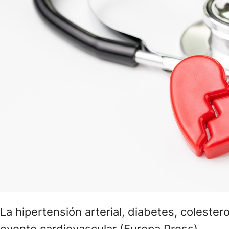
La hipertensión arterial, diabetes, colest
evento cardiovascular (Europa Press)