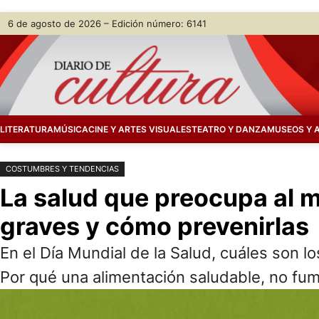
Saltar
Skip
6 de agosto de 2026 – Edición número: 6141
al
to
contenido
content
LITERATURA
MÚSICA
CINE Y ARTES VISUALES
TEATRO Y DANZA
MUSEOS Y 
COSTUMBRES Y TENDENCIAS
La salud que preocupa al 
graves y cómo prevenirlas
En el Día Mundial de la Salud, cuáles son 
Por qué una alimentación saludable, no fumar