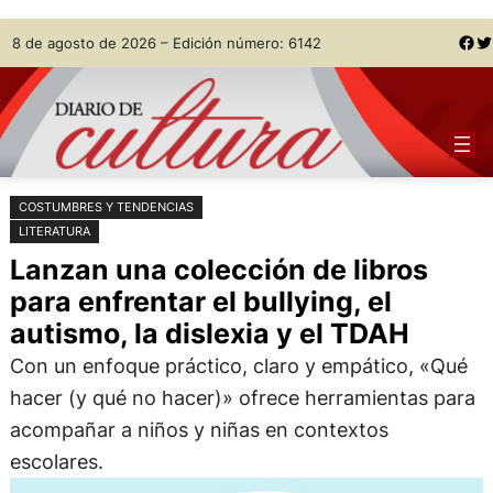
Saltar
Skip
Facebook
Twitter
8 de agosto de 2026 – Edición número: 6142
al
to
contenido
content
COSTUMBRES Y TENDENCIAS
LITERATURA
Lanzan una colección de libros
para enfrentar el bullying, el
autismo, la dislexia y el TDAH
Con un enfoque práctico, claro y empático, «Qué
hacer (y qué no hacer)» ofrece herramientas para
acompañar a niños y niñas en contextos
escolares.