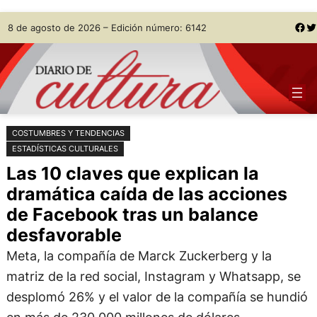
Saltar
Skip
Facebook
Twitter
8 de agosto de 2026 – Edición número: 6142
al
to
contenido
content
COSTUMBRES Y TENDENCIAS
ESTADÍSTICAS CULTURALES
Las 10 claves que explican la
dramática caída de las acciones
de Facebook tras un balance
desfavorable
Meta, la compañía de Marck Zuckerberg y la
matriz de la red social, Instagram y Whatsapp, se
desplomó 26% y el valor de la compañía se hundió