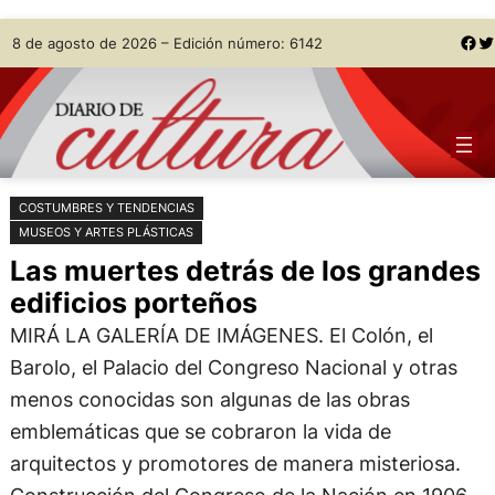
Saltar
Skip
Facebook
Twitter
8 de agosto de 2026 – Edición número: 6142
al
to
contenido
content
COSTUMBRES Y TENDENCIAS
MUSEOS Y ARTES PLÁSTICAS
Las muertes detrás de los grandes
edificios porteños
MIRÁ LA GALERÍA DE IMÁGENES. El Colón, el
Barolo, el Palacio del Congreso Nacional y otras
menos conocidas son algunas de las obras
emblemáticas que se cobraron la vida de
arquitectos y promotores de manera misteriosa.