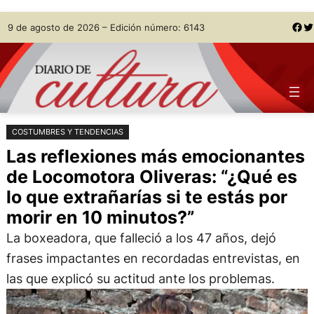
Saltar
Skip
Facebook
Twitter
9 de agosto de 2026 – Edición número: 6143
al
to
contenido
content
COSTUMBRES Y TENDENCIAS
Las reflexiones más emocionantes
de Locomotora Oliveras: “¿Qué es
lo que extrañarías si te estás por
morir en 10 minutos?”
La boxeadora, que falleció a los 47 años, dejó
frases impactantes en recordadas entrevistas, en
las que explicó su actitud ante los problemas.