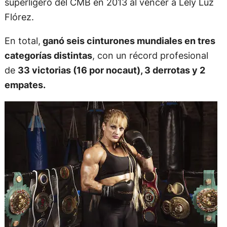
superligero del CMB en 2013 al vencer a Lely Luz
Flórez.
En total,
ganó seis cinturones mundiales en tres
categorías distintas
, con un récord profesional
de
33 victorias (16 por nocaut), 3 derrotas y 2
empates.